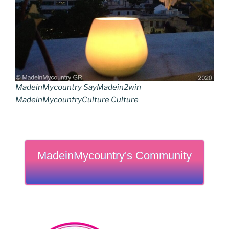
MadeinMycountry SayMadein2win
MadeinMycountryCulture Culture
MadeinMycountry's Community