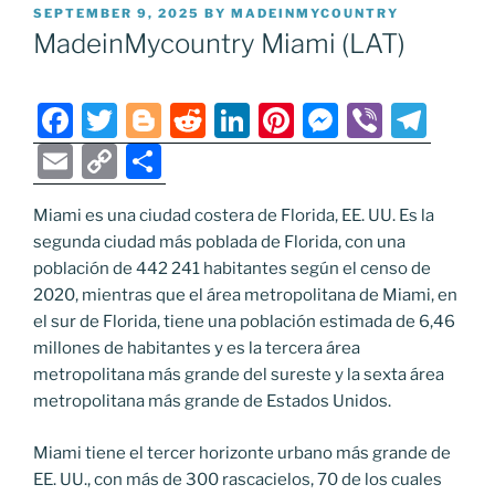
POSTED
SEPTEMBER 9, 2025
BY
MADEINMYCOUNTRY
ON
MadeinMycountry Miami (LAT)
F
T
Bl
R
Li
Pi
M
Vi
T
a
w
o
e
n
nt
e
b
el
E
C
S
c
itt
g
d
k
er
ss
er
e
m
o
h
e
er
g
di
e
e
e
gr
Miami es una ciudad costera de Florida, EE. UU. Es la
ai
p
ar
segunda ciudad más poblada de Florida, con una
b
er
t
dI
st
n
a
l
y
e
población de 442 241 habitantes según el censo de
o
n
g
m
Li
2020, mientras que el área metropolitana de Miami, en
o
er
el sur de Florida, tiene una población estimada de 6,46
n
millones de habitantes y es la tercera área
k
k
metropolitana más grande del sureste y la sexta área
metropolitana más grande de Estados Unidos.
Miami tiene el tercer horizonte urbano más grande de
EE. UU., con más de 300 rascacielos, 70 de los cuales