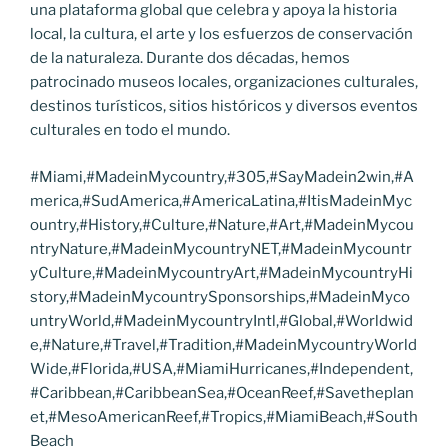
una plataforma global que celebra y apoya la historia
local, la cultura, el arte y los esfuerzos de conservación
de la naturaleza. Durante dos décadas, hemos
patrocinado museos locales, organizaciones culturales,
destinos turísticos, sitios históricos y diversos eventos
culturales en todo el mundo.
#Miami,#MadeinMycountry,#305,#SayMadein2win,#A
merica,#SudAmerica,#AmericaLatina,#ItisMadeinMyc
ountry,#History,#Culture,#Nature,#Art,#MadeinMycou
ntryNature,#MadeinMycountryNET,#MadeinMycountr
yCulture,#MadeinMycountryArt,#MadeinMycountryHi
story,#MadeinMycountrySponsorships,#MadeinMyco
untryWorld,#MadeinMycountryIntl,#Global,#Worldwid
e,#Nature,#Travel,#Tradition,#MadeinMycountryWorld
Wide,#Florida,#USA,#MiamiHurricanes,#Independent,
#Caribbean,#CaribbeanSea,#OceanReef,#Savetheplan
et,#MesoAmericanReef,#Tropics,#MiamiBeach,#South
Beach