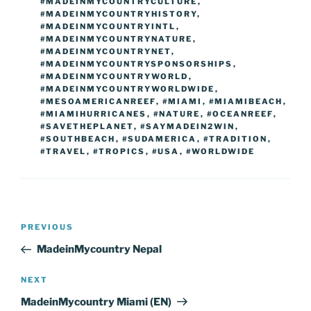
#MADEINMYCOUNTRYCULTURE
,
#MADEINMYCOUNTRYHISTORY
,
#MADEINMYCOUNTRYINTL
,
#MADEINMYCOUNTRYNATURE
,
#MADEINMYCOUNTRYNET
,
#MADEINMYCOUNTRYSPONSORSHIPS
,
#MADEINMYCOUNTRYWORLD
,
#MADEINMYCOUNTRYWORLDWIDE
,
#MESOAMERICANREEF
,
#MIAMI
,
#MIAMIBEACH
,
#MIAMIHURRICANES
,
#NATURE
,
#OCEANREEF
,
#SAVETHEPLANET
,
#SAYMADEIN2WIN
,
#SOUTHBEACH
,
#SUDAMERICA
,
#TRADITION
,
#TRAVEL
,
#TROPICS
,
#USA
,
#WORLDWIDE
Post
Previous
PREVIOUS
navigation
Post
MadeinMycountry Nepal
Next
NEXT
Post
MadeinMycountry Miami (EN)