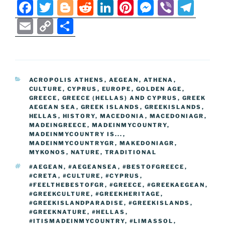
F
T
Bl
R
Li
Pi
M
Vi
T
a
w
o
e
n
nt
e
b
el
E
C
S
c
itt
g
d
k
er
ss
er
e
m
o
h
e
er
g
di
e
e
e
gr
ai
p
ar
b
er
t
dI
st
n
a
l
y
e
CATEGORIES
ACROPOLIS ATHENS
,
AEGEAN
,
ATHENA
,
o
n
g
m
Li
CULTURE
,
CYPRUS
,
EUROPE
,
GOLDEN AGE
,
o
er
GREECE
,
GREECE (HELLAS) AND CYPRUS
,
GREEK
n
AEGEAN SEA
,
GREEK ISLANDS
,
GREEKISLANDS
,
k
HELLAS
k
,
HISTORY
,
MACEDONIA
,
MACEDONIAGR
,
MADEINGREECE
,
MADEINMYCOUNTRY
,
MADEINMYCOUNTRY IS...
,
MADEINMYCOUNTRYGR
,
MAKEDONIAGR
,
MYKONOS
,
NATURE
,
TRADITIONAL
TAGS
#AEGEAN
,
#AEGEANSEA
,
#BESTOFGREECE
,
#CRETA
,
#CULTURE
,
#CYPRUS
,
#FEELTHEBESTOFGR
,
#GREECE
,
#GREEKAEGEAN
,
#GREEKCULTURE
,
#GREEKHERITAGE
,
#GREEKISLANDPARADISE
,
#GREEKISLANDS
,
#GREEKNATURE
,
#HELLAS
,
#ITISMADEINMYCOUNTRY
,
#LIMASSOL
,