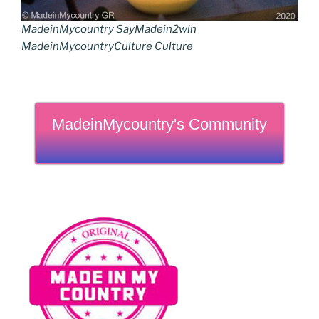
MadeinMycountry SayMadein2win
MadeinMycountryCulture Culture
MadeinMycountry's Community