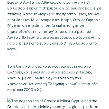
βασιλιά Αιγέα της Αθήνας, ο οποίος πνίγηκε στη
θάλασσα επειδή πίστευε ότι ο γιος του, Θησέας, είχε
πεθάνει κατά τη διάρκεια της προσπάθειάς του να
σκοτώσει τον Μινώταυρο στην Κρήτη. Όταν ο Θησέας
ξέχασε να σηκώσει ένα λευκό πανί για να
σηματοδοτήσει την επιτυχία του, ο πατέρας του,
Αιγέας, βλέποντας το αναμενόμενο μαύρο πανί της
ήττας, έπεσε από έναν γκρεμό στη θάλασσα από
κάτω.
Τα ελληνικά νησιά κατοικούνται συνεχώς από
Ελληνες και είναι σημαντικά εδώ και χιλιάδες
χρόνια, με ανθρώπινη εγκατάσταση που
χρονολογείται από τη Ελληνικη Νεολιθική περίοδο
(περίπου 7000 π.Χ.).