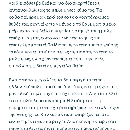
να διεισδύει βαθιά και να διασκορπίζεται,
αντανακλώντας το μπλε μήκος κύματος. Τα
καθαρά, ήρεμα νερά του και ο ανοιχτόχρωμος
βυθός του, συχνά φτιαγμένος από θρυμματισμένο
μάρμαρο, συμβάλλουν επίσης στην έντονη μπλε
απόχρωση του, αντανακλώντας το φως πιο
αποτελεσματικά. Το ίδιο το νερό απορροφά επίσης
το κόκκινο και το κίτρινο φως περισσότερο από το
μπλε φως, ενισχύοντας περαιτέρω την μπλε
εμφάνιση, ειδικά σε μεγάλα βάθη.
Ένα από τα μεγαλύτερα δημιουργήματα του
ελληνικού πολιτισμού του Αιγαίου είναι η τέχνη του,
μοναδική στην εποχή του, όχι μόνο στο Αιγαίο αλλά
και σε ολόκληρο τον κόσμο. Η λιτότητα και η
ευρηματικότητα που χαρακτηρίζουν τον καλλιτέχνη
της Εποχής του Χαλκού αντικατοπτρίζονται στα
αντικείμενα που παράγει. Από εκείνη την αρχαία
εποχή, το Αιγαίο είναι πνευματικά φορτισμένο και