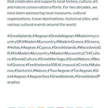
that celebrates and supports local history, culture, art,
and nature conservation efforts. For two decades, we
have been sponsoring local museums, cultural
organizations, travel destinations, historical sites, and
various cultural events around the world.
#GreekIslands,#Aegean,#GreekAegean,#Madeinmyco
untryGR,#MadeinMycountry,#MadeinGreece,#Greece,
#Hellas,#Aegean,#Cyprus,#GreekIslands,#MacedoniaG
R,#ItisMadeinMycountry,#MadeinMycountryCY,#Cultu
re,#GreekCulture,#GreekHeritage,#GreekNature,#Bes
tofGreece,#FeelthebestofGR,#Limassol,#Creta,#Myko
nos,#Santorini,#Nature,#TourAegean,#TurAegean,#Gr
eekAegean,#AegeanSea,#GreekIslands,#GreekIslandP
aradise