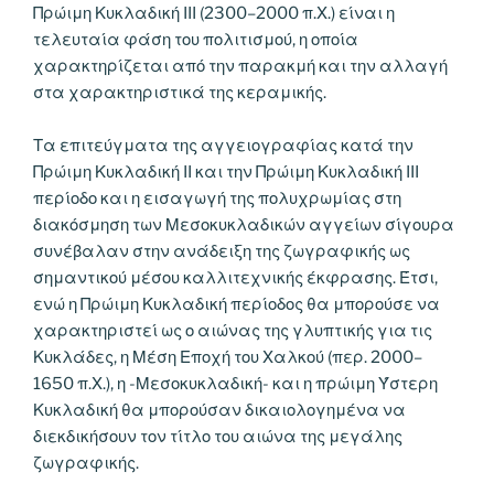
Πρώιμη Κυκλαδική ΙΙΙ (2300–2000 π.Χ.) είναι η
τελευταία φάση του πολιτισμού, η οποία
χαρακτηρίζεται από την παρακμή και την αλλαγή
στα χαρακτηριστικά της κεραμικής.
Τα επιτεύγματα της αγγειογραφίας κατά την
Πρώιμη Κυκλαδική ΙΙ και την Πρώιμη Κυκλαδική ΙΙΙ
περίοδο και η εισαγωγή της πολυχρωμίας στη
διακόσμηση των Μεσοκυκλαδικών αγγείων σίγουρα
συνέβαλαν στην ανάδειξη της ζωγραφικής ως
σημαντικού μέσου καλλιτεχνικής έκφρασης. Έτσι,
ενώ η Πρώιμη Κυκλαδική περίοδος θα μπορούσε να
χαρακτηριστεί ως ο αιώνας της γλυπτικής για τις
Κυκλάδες, η Μέση Εποχή του Χαλκού (περ. 2000–
1650 π.Χ.), η -Μεσοκυκλαδική- και η πρώιμη Ύστερη
Κυκλαδική θα μπορούσαν δικαιολογημένα να
διεκδικήσουν τον τίτλο του αιώνα της μεγάλης
ζωγραφικής.