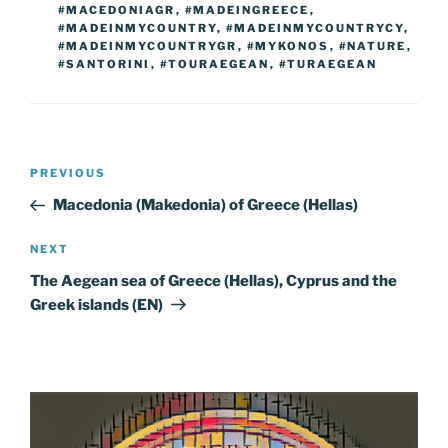
#MACEDONIAGR
,
#MADEINGREECE
,
#MADEINMYCOUNTRY
,
#MADEINMYCOUNTRYCY
,
#MADEINMYCOUNTRYGR
,
#MYKONOS
,
#NATURE
,
#SANTORINI
,
#TOURAEGEAN
,
#TURAEGEAN
Post
Previous
PREVIOUS
navigation
Post
Macedonia (Makedonia) of Greece (Hellas)
Next
NEXT
Post
The Aegean sea of Greece (Hellas), Cyprus and the
Greek islands (EN)